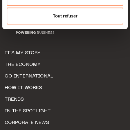
Pour de plus amples informations sur la manière dont
nous utilisons lescookies et sommes amenés à traiter
Tout refuser
vos données personnelles, vous pouvez consulter notre
Charte d’usage des cookies
et notre
Politique de
protection des données personnelles.
IT’S MY STORY
THE ECONOMY
GO INTERNATIONAL
HOW IT WORKS
TRENDS
IN THE SPOTLIGHT
CORPORATE NEWS