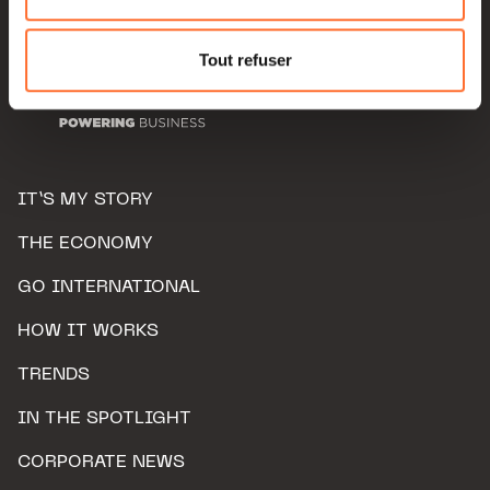
Pour de plus amples informations sur la manière dont
nous utilisons lescookies et sommes amenés à traiter
Tout refuser
vos données personnelles, vous pouvez consulter notre
Charte d’usage des cookies
et notre
Politique de
protection des données personnelles.
IT’S MY STORY
THE ECONOMY
GO INTERNATIONAL
HOW IT WORKS
TRENDS
IN THE SPOTLIGHT
CORPORATE NEWS