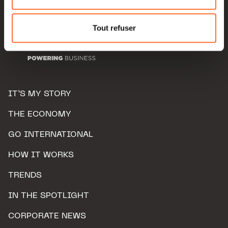
Pour de plus amples informations sur la manière dont
nous utilisons lescookies et sommes amenés à traiter
Tout refuser
vos données personnelles, vous pouvez consulter notre
Charte d’usage des cookies
et notre
Politique de
protection des données personnelles.
IT’S MY STORY
THE ECONOMY
GO INTERNATIONAL
HOW IT WORKS
TRENDS
IN THE SPOTLIGHT
CORPORATE NEWS