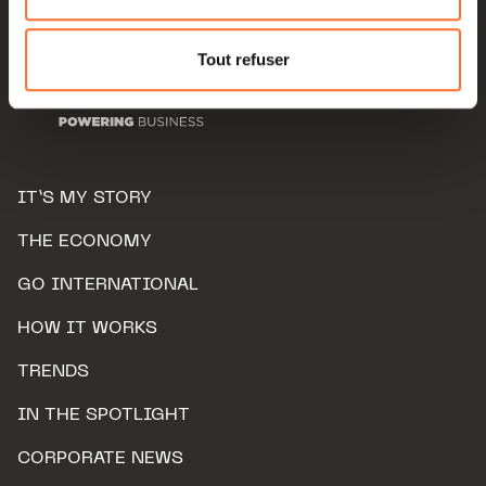
Pour de plus amples informations sur la manière dont
nous utilisons lescookies et sommes amenés à traiter
Tout refuser
vos données personnelles, vous pouvez consulter notre
Charte d’usage des cookies
et notre
Politique de
protection des données personnelles.
IT’S MY STORY
THE ECONOMY
GO INTERNATIONAL
HOW IT WORKS
TRENDS
IN THE SPOTLIGHT
CORPORATE NEWS