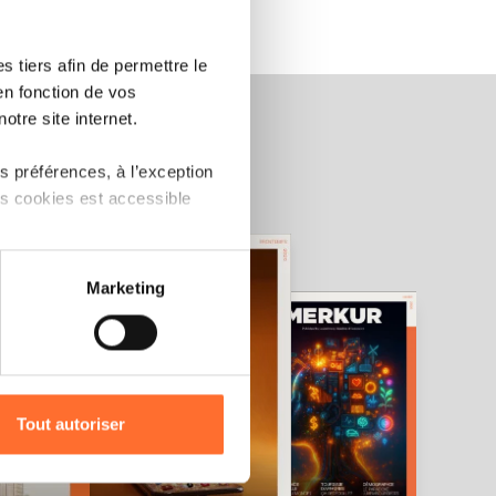
 tiers afin de permettre le
en fonction de vos
otre site internet.
 préférences, à l’exception
ts cookies est accessible
 partage sur les réseaux
Marketing
) peuvent être affectées en
r l’icône flottante en bas à
Tout autoriser
amenés à traiter vos données
de protection des données