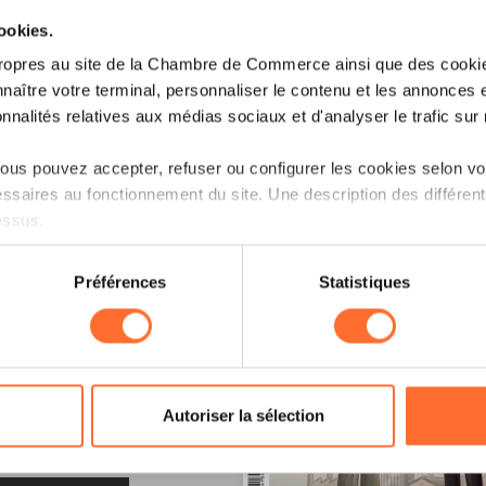
cookies.
ropres au site de la Chambre de Commerce ainsi que des cookies
naître votre terminal, personnaliser le contenu et les annonces 
onnalités relatives aux médias sociaux et d'analyser le trafic sur n
us pouvez accepter, refuser ou configurer les cookies selon vos
ssaires au fonctionnement du site. Une description des différen
essus.
on sur le site et certaines fonctionnalités (ex : lecture de vidéos,
Préférences
Statistiques
rences de lecture vidéo, personnalisation de l’affichage du site
kies ou des cookies non nécessaires.
odifier ou retirer votre consentement à tout moment en cliquant su
LE !
Autoriser la sélection
ions sur la manière dont nous utilisons lescookies et sommes 
onsulter notre
Charte d’usage des cookies
et notre
Politique 