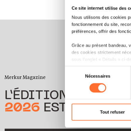
Ce site internet utilise des 
Nous utilisons des cookies p
fonctionnement du site, recon
préférences, offrir des foncti
Grâce au présent bandeau, vo
des cookies strictement néce
sous l’onglet « Détails » ci-d
Sélection
Il est précisé que la navigati
Nécessaires
du
Merkur Magazine
sociaux, sauvegarde des préfé
consentement
cas de refus de tous les coo
L’ÉDITION
ÉTÉ
Vous avez la possibilité de m
2026
EST DISPONIB
gauche de chaque page.
Tout refuser
Pour de plus amples informat
personnelles, vous pouvez c