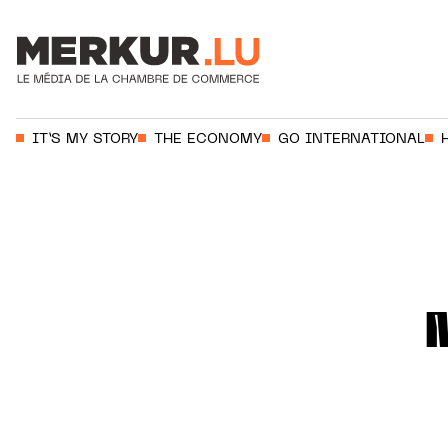
Votre recherche:
IT’S MY STORY
THE ECONOMY
GO INTERNATIONAL
Aller au contenu