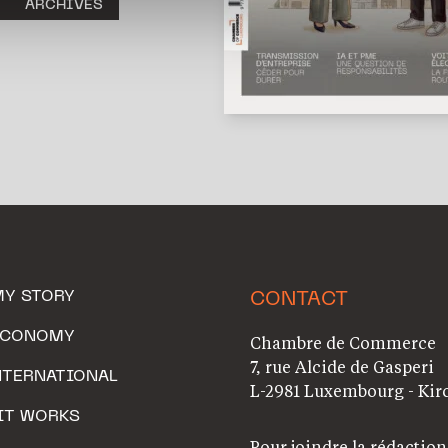
ARCHIVES
MY STORY
CONTACT
ECONOMY
Chambre de Commerce
7, rue Alcide de Gasperi
NTERNATIONAL
L-2981 Luxembourg - Kir
IT WORKS
Pour joindre la rédaction