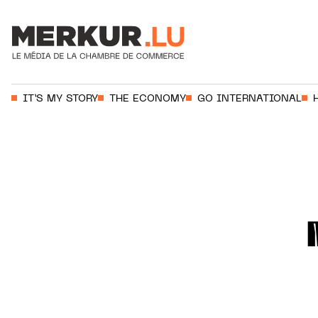
Votre recherche:
IT’S MY STORY
THE ECONOMY
GO INTERNATIONAL
Aller au contenu