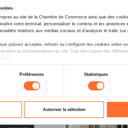
cookies.
ropres au site de la Chambre de Commerce ainsi que des cookies
naître votre terminal, personnaliser le contenu et les annonces 
onnalités relatives aux médias sociaux et d'analyser le trafic sur n
us pouvez accepter, refuser ou configurer les cookies selon vos
ssaires au fonctionnement du site. Une description des différen
essus.
on sur le site et certaines fonctionnalités (ex : lecture de vidéos,
Préférences
Statistiques
rences de lecture vidéo, personnalisation de l’affichage du site
kies ou des cookies non nécessaires.
odifier ou retirer votre consentement à tout moment en cliquant su
LE !
Autoriser la sélection
ions sur la manière dont nous utilisons lescookies et sommes 
onsulter notre
Charte d’usage des cookies
et notre
Politique 