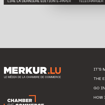
LIRE LA DERNIÈRE ÉDITION E-PAPER
TÉLÉCHARGER
personnelles.
IT’S 
THE 
GO I
HOW 