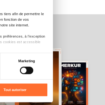
 tiers afin de permettre le
en fonction de vos
otre site internet.
 préférences, à l’exception
ts cookies est accessible
 partage sur les réseaux
Marketing
) peuvent être affectées en
r l’icône flottante en bas à
Tout autoriser
amenés à traiter vos données
de protection des données