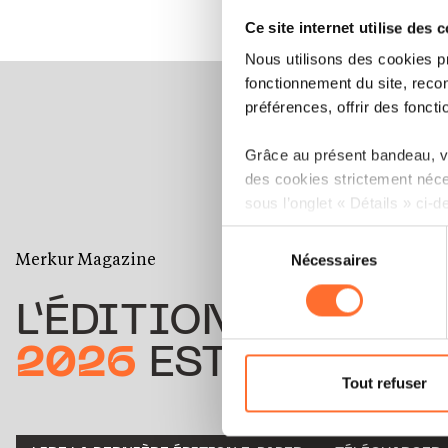
Ce site internet utilise des 
Nous utilisons des cookies p
fonctionnement du site, recon
préférences, offrir des foncti
Grâce au présent bandeau, vo
des cookies strictement néce
sous l’onglet « Détails » ci-d
Sélection
Il est précisé que la navigati
Merkur Magazine
Nécessaires
du
sociaux, sauvegarde des préfé
consentement
cas de refus de tous les coo
L’ÉDITION
ÉTÉ
Vous avez la possibilité de m
2026
EST DISPONIB
gauche de chaque page.
Tout refuser
Pour de plus amples informat
personnelles, vous pouvez c