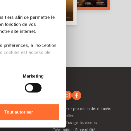
 tiers afin de permettre le
en fonction de vos
otre site internet.
 préférences, à l’exception
ts cookies est accessible
 partage sur les réseaux
Marketing
) peuvent être affectées en
r l’icône flottante en bas à
Politique de protection des données
Tout autoriser
personnelles
chberg
amenés à traiter vos données
Charte d’usage des cookies
de protection des données
Déclaration d’accessibilité