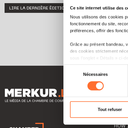
Ce site internet utilise des 
LIRE LA DERNIÈRE ÉDITION E-PAPER
TÉLÉCHARGER
Nous utilisons des cookies p
fonctionnement du site, recon
préférences, offrir des foncti
Grâce au présent bandeau, vo
des cookies strictement néce
sous l’onglet « Détails » ci-d
Sélection
Il est précisé que la navigati
Nécessaires
du
sociaux, sauvegarde des préfé
consentement
cas de refus de tous les coo
IT’S 
Vous avez la possibilité de m
THE 
gauche de chaque page.
Tout refuser
GO I
Pour de plus amples informat
HOW 
personnelles, vous pouvez c