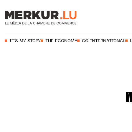
Votre recherche:
IT’S MY STORY
THE ECONOMY
GO INTERNATIONAL
Aller au contenu