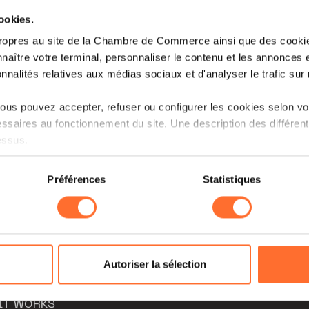
cookies.
ARCHIVES
ropres au site de la Chambre de Commerce ainsi que des cookies
naître votre terminal, personnaliser le contenu et les annonces 
onnalités relatives aux médias sociaux et d'analyser le trafic sur n
us pouvez accepter, refuser ou configurer les cookies selon vos
ssaires au fonctionnement du site. Une description des différen
essus.
on sur le site et certaines fonctionnalités (ex : lecture de vidéos,
Préférences
Statistiques
rences de lecture vidéo, personnalisation de l’affichage du site
kies ou des cookies non nécessaires.
MY STORY
CONTACT
odifier ou retirer votre consentement à tout moment en cliquant su
ECONOMY
Chambre de Commerce
Autoriser la sélection
7, rue Alcide de Gasperi
NTERNATIONAL
L-2981 Luxembourg - Kir
ions sur la manière dont nous utilisons lescookies et sommes 
IT WORKS
onsulter notre
Charte d’usage des cookies
et notre
Politique 