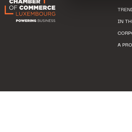
personnelles.
TREN
IN T
CORP
A PR