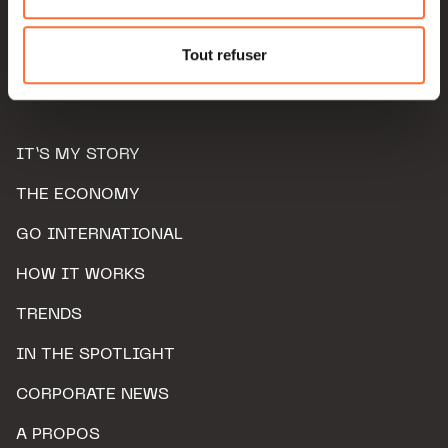
Pour de plus amples informations sur la manière dont
nous utilisons lescookies et sommes amenés à traiter
Tout refuser
vos données personnelles, vous pouvez consulter notre
Charte d’usage des cookies
et notre
Politique de
protection des données personnelles.
IT’S MY STORY
THE ECONOMY
GO INTERNATIONAL
HOW IT WORKS
TRENDS
IN THE SPOTLIGHT
CORPORATE NEWS
A PROPOS