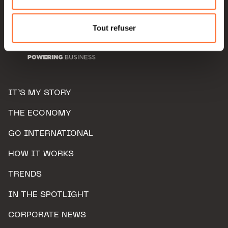
Pour de plus amples informations sur la manière dont
nous utilisons lescookies et sommes amenés à traiter
Tout refuser
vos données personnelles, vous pouvez consulter notre
Charte d’usage des cookies
et notre
Politique de
protection des données personnelles.
IT’S MY STORY
THE ECONOMY
GO INTERNATIONAL
HOW IT WORKS
TRENDS
IN THE SPOTLIGHT
CORPORATE NEWS