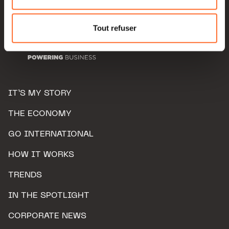
Pour de plus amples informations sur la manière dont
nous utilisons lescookies et sommes amenés à traiter
Tout refuser
vos données personnelles, vous pouvez consulter notre
Charte d’usage des cookies
et notre
Politique de
protection des données personnelles.
IT’S MY STORY
THE ECONOMY
GO INTERNATIONAL
HOW IT WORKS
TRENDS
IN THE SPOTLIGHT
CORPORATE NEWS