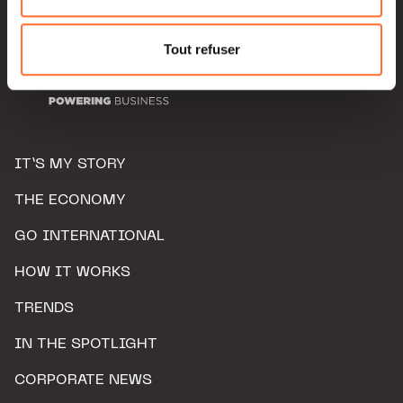
Pour de plus amples informations sur la manière dont
nous utilisons lescookies et sommes amenés à traiter
Tout refuser
vos données personnelles, vous pouvez consulter notre
Charte d’usage des cookies
et notre
Politique de
protection des données personnelles.
IT’S MY STORY
THE ECONOMY
GO INTERNATIONAL
HOW IT WORKS
TRENDS
IN THE SPOTLIGHT
CORPORATE NEWS