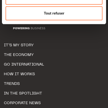
Pour de plus amples informations sur la manière dont
nous utilisons lescookies et sommes amenés à traiter
Tout refuser
vos données personnelles, vous pouvez consulter notre
Charte d’usage des cookies
et notre
Politique de
protection des données personnelles.
IT’S MY STORY
THE ECONOMY
GO INTERNATIONAL
HOW IT WORKS
TRENDS
IN THE SPOTLIGHT
CORPORATE NEWS