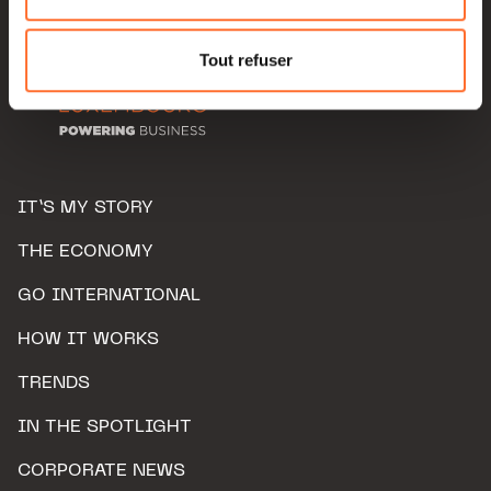
Pour de plus amples informations sur la manière dont
nous utilisons lescookies et sommes amenés à traiter
Tout refuser
vos données personnelles, vous pouvez consulter notre
Charte d’usage des cookies
et notre
Politique de
protection des données personnelles.
IT’S MY STORY
THE ECONOMY
GO INTERNATIONAL
HOW IT WORKS
TRENDS
IN THE SPOTLIGHT
CORPORATE NEWS