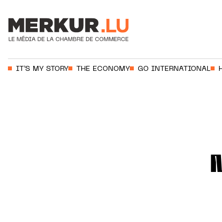
Votre recherche:
IT’S MY STORY
THE ECONOMY
GO INTERNATIONAL
Aller au contenu