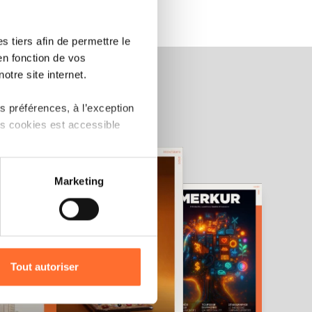
 tiers afin de permettre le
en fonction de vos
otre site internet.
 préférences, à l’exception
ts cookies est accessible
 partage sur les réseaux
Marketing
) peuvent être affectées en
r l’icône flottante en bas à
Tout autoriser
amenés à traiter vos données
de protection des données