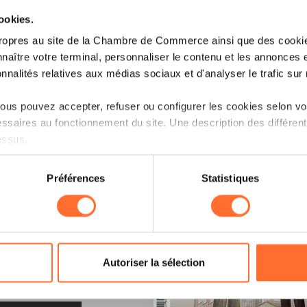
cookies.
ropres au site de la Chambre de Commerce ainsi que des cookies
naître votre terminal, personnaliser le contenu et les annonces 
onnalités relatives aux médias sociaux et d'analyser le trafic sur n
us pouvez accepter, refuser ou configurer les cookies selon vos
ssaires au fonctionnement du site. Une description des différen
essus.
on sur le site et certaines fonctionnalités (ex : lecture de vidéos,
Préférences
Statistiques
rences de lecture vidéo, personnalisation de l’affichage du site
kies ou des cookies non nécessaires.
odifier ou retirer votre consentement à tout moment en cliquant su
LE !
Autoriser la sélection
ions sur la manière dont nous utilisons lescookies et sommes 
onsulter notre
Charte d’usage des cookies
et notre
Politique 