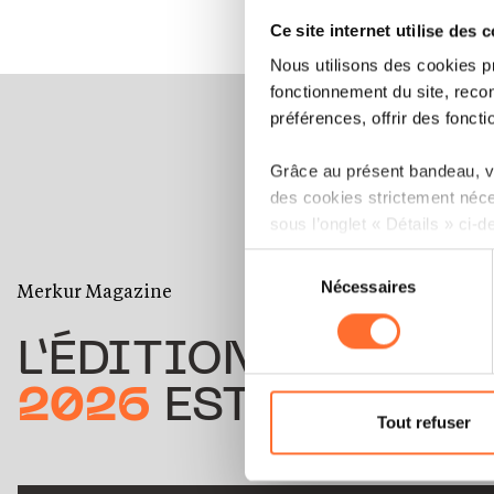
Ce site internet utilise des 
Nous utilisons des cookies p
fonctionnement du site, recon
préférences, offrir des foncti
Grâce au présent bandeau, vo
des cookies strictement néce
sous l’onglet « Détails » ci-d
Sélection
Il est précisé que la navigati
Nécessaires
du
Merkur Magazine
sociaux, sauvegarde des préfé
consentement
cas de refus de tous les coo
L’ÉDITION
ÉTÉ
Vous avez la possibilité de m
2026
EST DISPONIB
gauche de chaque page.
Tout refuser
Pour de plus amples informat
personnelles, vous pouvez c