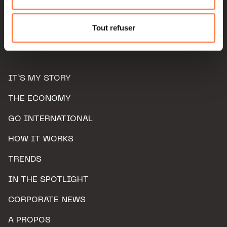
Pour de plus amples informations sur la manière dont
nous utilisons lescookies et sommes amenés à traiter
Tout refuser
vos données personnelles, vous pouvez consulter notre
Charte d’usage des cookies
et notre
Politique de
protection des données personnelles.
IT’S MY STORY
THE ECONOMY
GO INTERNATIONAL
HOW IT WORKS
TRENDS
IN THE SPOTLIGHT
CORPORATE NEWS
A PROPOS