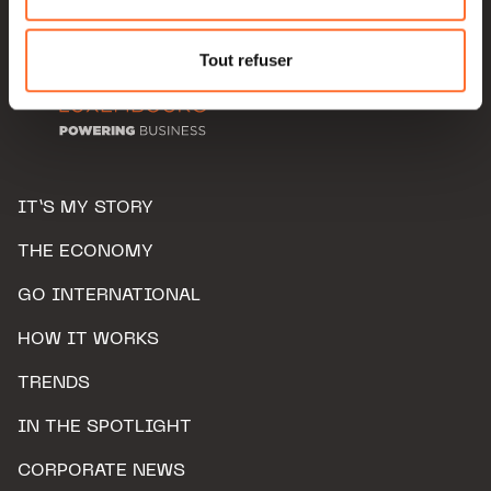
Pour de plus amples informations sur la manière dont
nous utilisons lescookies et sommes amenés à traiter
Tout refuser
vos données personnelles, vous pouvez consulter notre
Charte d’usage des cookies
et notre
Politique de
protection des données personnelles.
IT’S MY STORY
THE ECONOMY
GO INTERNATIONAL
HOW IT WORKS
TRENDS
IN THE SPOTLIGHT
CORPORATE NEWS