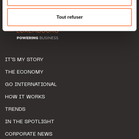
Pour de plus amples informations sur la manière dont
nous utilisons lescookies et sommes amenés à traiter
Tout refuser
vos données personnelles, vous pouvez consulter notre
Charte d’usage des cookies
et notre
Politique de
protection des données personnelles.
IT’S MY STORY
THE ECONOMY
GO INTERNATIONAL
HOW IT WORKS
TRENDS
IN THE SPOTLIGHT
CORPORATE NEWS