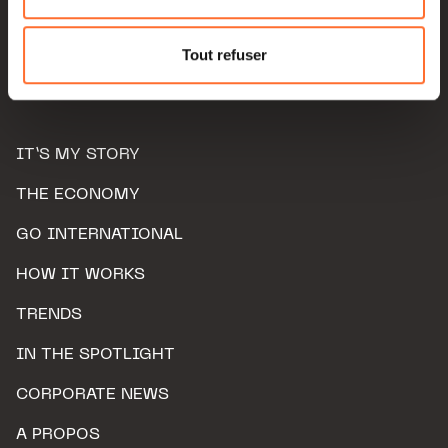
Pour de plus amples informations sur la manière dont
nous utilisons lescookies et sommes amenés à traiter
Tout refuser
vos données personnelles, vous pouvez consulter notre
Charte d’usage des cookies
et notre
Politique de
protection des données personnelles.
IT’S MY STORY
THE ECONOMY
GO INTERNATIONAL
HOW IT WORKS
TRENDS
IN THE SPOTLIGHT
CORPORATE NEWS
A PROPOS