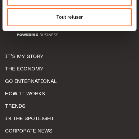
Pour de plus amples informations sur la manière dont
nous utilisons lescookies et sommes amenés à traiter
Tout refuser
vos données personnelles, vous pouvez consulter notre
Charte d’usage des cookies
et notre
Politique de
protection des données personnelles.
IT’S MY STORY
THE ECONOMY
GO INTERNATIONAL
HOW IT WORKS
TRENDS
IN THE SPOTLIGHT
CORPORATE NEWS