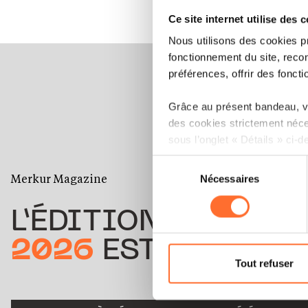
Ce site internet utilise des 
Nous utilisons des cookies p
fonctionnement du site, recon
préférences, offrir des foncti
Grâce au présent bandeau, vo
des cookies strictement néce
sous l’onglet « Détails » ci-d
Sélection
Il est précisé que la navigati
Merkur Magazine
Nécessaires
du
sociaux, sauvegarde des préfé
consentement
cas de refus de tous les coo
L’ÉDITION
ÉTÉ
Vous avez la possibilité de m
2026
EST DISPONIB
gauche de chaque page.
Tout refuser
Pour de plus amples informat
personnelles, vous pouvez c