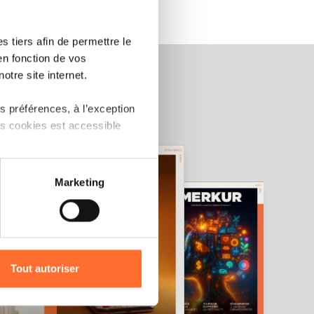
 tiers afin de permettre le
en fonction de vos
otre site internet.
 préférences, à l’exception
ts cookies est accessible
 partage sur les réseaux
Marketing
) peuvent être affectées en
r l’icône flottante en bas à
Tout autoriser
amenés à traiter vos données
de protection des données