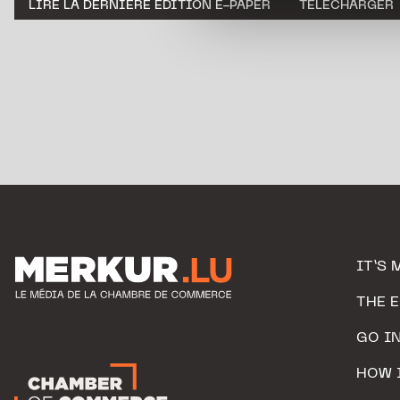
LIRE LA DERNIÈRE ÉDITION E-PAPER
TÉLÉCHARGER
personnelles.
IT’S 
THE 
GO I
HOW 