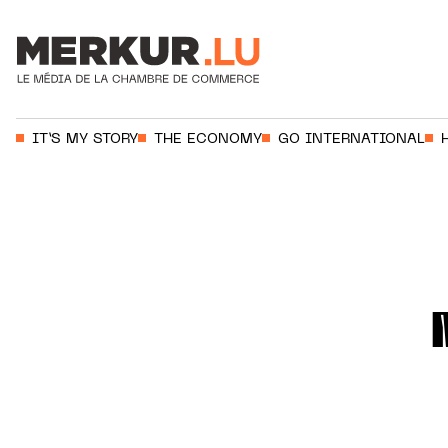
Votre recherche:
IT’S MY STORY
THE ECONOMY
GO INTERNATIONAL
Aller au contenu