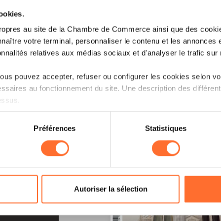
cookies.
ropres au site de la Chambre de Commerce ainsi que des cookies
naître votre terminal, personnaliser le contenu et les annonces 
onnalités relatives aux médias sociaux et d'analyser le trafic sur n
us pouvez accepter, refuser ou configurer les cookies selon vos
ssaires au fonctionnement du site. Une description des différen
essus.
on sur le site et certaines fonctionnalités (ex : lecture de vidéos,
Préférences
Statistiques
rences de lecture vidéo, personnalisation de l’affichage du site
kies ou des cookies non nécessaires.
odifier ou retirer votre consentement à tout moment en cliquant su
LE !
Autoriser la sélection
ions sur la manière dont nous utilisons lescookies et sommes 
onsulter notre
Charte d’usage des cookies
et notre
Politique 