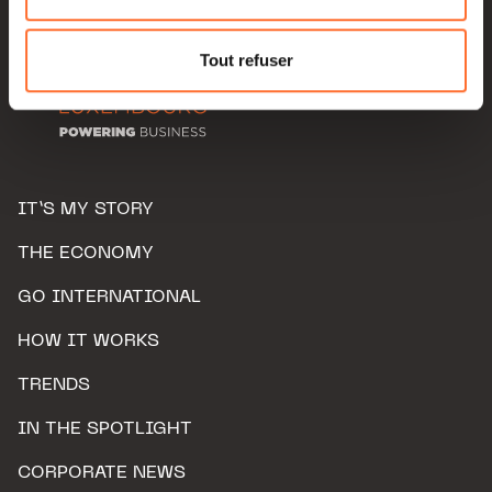
Pour de plus amples informations sur la manière dont
nous utilisons lescookies et sommes amenés à traiter
Tout refuser
vos données personnelles, vous pouvez consulter notre
Charte d’usage des cookies
et notre
Politique de
protection des données personnelles.
IT’S MY STORY
THE ECONOMY
GO INTERNATIONAL
HOW IT WORKS
TRENDS
IN THE SPOTLIGHT
CORPORATE NEWS