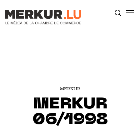
Votre recherche:
Aller au contenu
MERKUR
MERKUR
06/1998