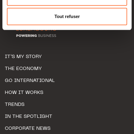
Pour de plus amples informations sur la manière dont
nous utilisons lescookies et sommes amenés à traiter
Tout refuser
vos données personnelles, vous pouvez consulter notre
Charte d’usage des cookies
et notre
Politique de
protection des données personnelles.
IT’S MY STORY
THE ECONOMY
GO INTERNATIONAL
HOW IT WORKS
TRENDS
IN THE SPOTLIGHT
CORPORATE NEWS