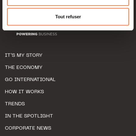
Pour de plus amples informations sur la manière dont
nous utilisons lescookies et sommes amenés à traiter
Tout refuser
vos données personnelles, vous pouvez consulter notre
Charte d’usage des cookies
et notre
Politique de
protection des données personnelles.
IT’S MY STORY
THE ECONOMY
GO INTERNATIONAL
HOW IT WORKS
TRENDS
IN THE SPOTLIGHT
CORPORATE NEWS