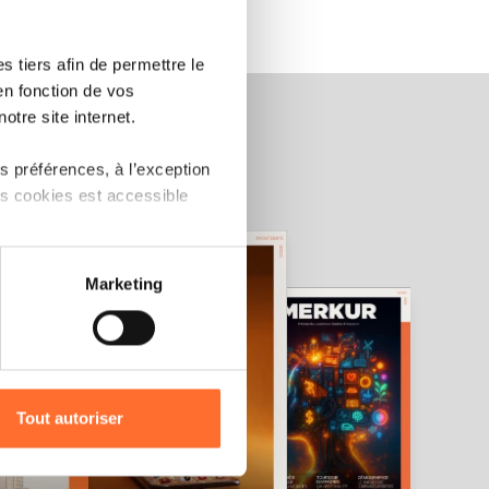
 tiers afin de permettre le
en fonction de vos
otre site internet.
 préférences, à l’exception
ts cookies est accessible
 partage sur les réseaux
Marketing
) peuvent être affectées en
r l’icône flottante en bas à
Tout autoriser
amenés à traiter vos données
de protection des données