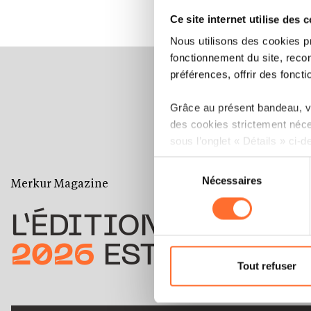
Ce site internet utilise des 
Nous utilisons des cookies p
fonctionnement du site, recon
préférences, offrir des foncti
Grâce au présent bandeau, vo
des cookies strictement néce
sous l’onglet « Détails » ci-d
Sélection
Il est précisé que la navigati
Nécessaires
du
Merkur Magazine
sociaux, sauvegarde des préfé
consentement
cas de refus de tous les coo
L’ÉDITION
ÉTÉ
Vous avez la possibilité de m
2026
EST DISPONIB
gauche de chaque page.
Tout refuser
Pour de plus amples informat
personnelles, vous pouvez c