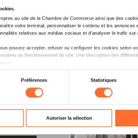
cookies.
ropres au site de la Chambre de Commerce ainsi que des cookies
naître votre terminal, personnaliser le contenu et les annonces 
onnalités relatives aux médias sociaux et d'analyser le trafic sur n
us pouvez accepter, refuser ou configurer les cookies selon vos
ssaires au fonctionnement du site. Une description des différen
essus.
on sur le site et certaines fonctionnalités (ex : lecture de vidéos,
Préférences
Statistiques
rences de lecture vidéo, personnalisation de l’affichage du site
kies ou des cookies non nécessaires.
odifier ou retirer votre consentement à tout moment en cliquant su
LE !
Autoriser la sélection
ions sur la manière dont nous utilisons lescookies et sommes 
onsulter notre
Charte d’usage des cookies
et notre
Politique 