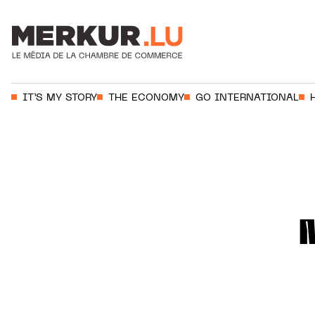
Votre recherche:
IT’S MY STORY
THE ECONOMY
GO INTERNATIONAL
Aller au contenu