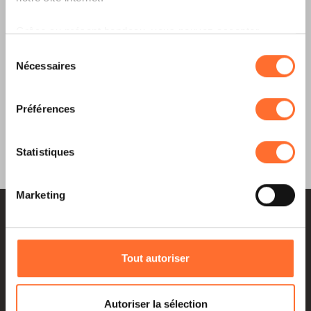
LIRE LA DERNIÈRE ÉDITION E-PAPER
Grâce au présent bandeau, vous pouvez accepter,
TÉLÉCHARGER
refuser ou configurer les cookies selon vos préférences,
Sélection
ARCHIVES
à l’exception des cookies strictement nécessaires au
Nécessaires
du
fonctionnement du site. Une description des différents
consentement
cookies est accessible sous l’onglet « Détails » ci-
Préférences
dessus.
Il est précisé que la navigation sur le site et certaines
Statistiques
fonctionnalités (ex : lecture de vidéos, partage sur les
réseaux sociaux, sauvegarde des préférences de lecture
Marketing
vidéo, personnalisation de l’affichage du site) peuvent
être affectées en cas de refus de tous les cookies ou des
cookies non nécessaires.
Tout autoriser
Vous avez la possibilité de modifier ou retirer votre
consentement à tout moment en cliquant sur l’icône
flottante en bas à gauche de chaque page.
Autoriser la sélection