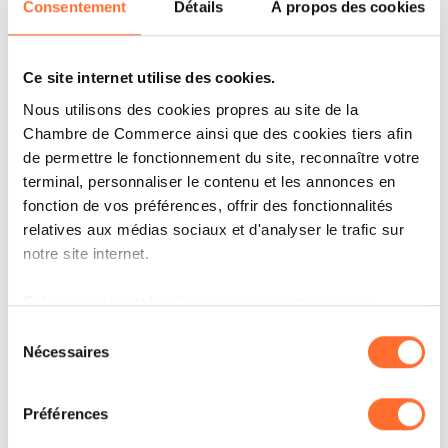
Consentement
Détails
À propos des cookies
Ce site internet utilise des cookies.
IT'S MY STORY
Nous utilisons des cookies propres au site de la
OOBAMINT : PLUS QU’UNE
Chambre de Commerce ainsi que des cookies tiers afin
EXPÉRIENCE !
de permettre le fonctionnement du site, reconnaître votre
terminal, personnaliser le contenu et les annonces en
LIRE
fonction de vos préférences, offrir des fonctionnalités
relatives aux médias sociaux et d'analyser le trafic sur
notre site internet.
Grâce au présent bandeau, vous pouvez accepter,
refuser ou configurer les cookies selon vos préférences,
Sélection
à l’exception des cookies strictement nécessaires au
Nécessaires
du
fonctionnement du site. Une description des différents
consentement
cookies est accessible sous l’onglet « Détails » ci-
Préférences
dessus.