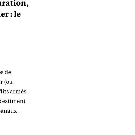
uration,
r : le
es de
r (ou
lits armés.
s estiment
isanaux –