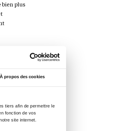
e bien plus
et
nt
gence
é des 500
dial généré
À propos des cookies
 l’étude
030.
 tiers afin de permettre le
n.
en fonction de vos
otre site internet.