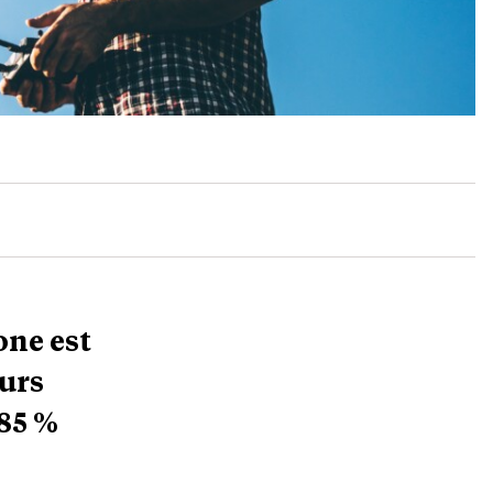
one est
urs
 85 %