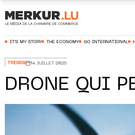
Aller au contenu
Votre recherche:
IT’S MY STORY
THE ECONOMY
GO INTERNATIONAL
TRENDS
14 JUILLET 2025
DRONE QUI PE