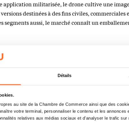
te application militarisée, le drone cultive une imag
versions destinées à des fins civiles, commerciales 
ces segments aussi, le marché connaît un emballeme
nnent le vertige : selon un rapport de Mordor Intelli
nale d’analyse de marché qui a l’oreille du club ferm
 valorisées des Etats-Unis), le chiffre d’affaires mon
Détails
rones atteindra 41,79 milliards de dollars en 2025 ;
eurs une croissance soutenue de 13,9 % par an d’ici 2
cookies.
ropres au site de la Chambre de Commerce ainsi que des cookies
souvent retardé, l’industrie du drone décolle enfi
naître votre terminal, personnaliser le contenu et les annonces 
onnalités relatives aux médias sociaux et d'analyser le trafic sur n
crit dans cette tendance. Au 13 mars 2025, la