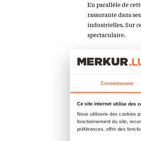
En parallèle de cet
rassurante dans ses 
industrielles. Sur 
spectaculaire.
Des chiffres qui do
(société internatio
entreprises les plus
Consentement
par l’économie des d
prophétise par aill
Ce site internet utilise des 
Nous utilisons des cookies p
Longtemps annoncé, 
fonctionnement du site, recon
préférences, offrir des foncti
Le Luxembourg s’ins