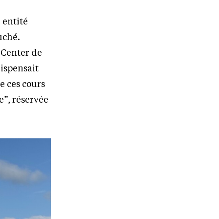
, entité
uché.
g Center de
dispensait
e ces cours
e”, réservée