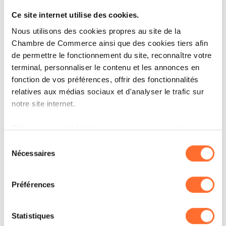
goût autrement, ainsi qu’une animation sur le
Ce site internet utilise des cookies.
monde des abeilles, pour sensibiliser à leur rôle
Nous utilisons des cookies propres au site de la
essentiel dans notre alimentation.
Chambre de Commerce ainsi que des cookies tiers afin
de permettre le fonctionnement du site, reconnaître votre
terminal, personnaliser le contenu et les annonces en
Une invitation à la découverte
fonction de vos préférences, offrir des fonctionnalités
relatives aux médias sociaux et d'analyser le trafic sur
Ce week-end à Ettelbruck, le chapiteau Cactus
notre site internet.
redécouvrez Cactus « Äre Supermarché »
Grâce au présent bandeau, vous pouvez accepter,
devient un véritable lieu de vie, de découverte
refuser ou configurer les cookies selon vos préférences,
Sélection
et de partage, venez déguster les nouveautés en
à l’exception des cookies strictement nécessaires au
Nécessaires
du
fonctionnement du site. Une description des différents
rencontrant les équipes et les producteurs
consentement
cookies est accessible sous l’onglet « Détails » ci-
Cactus !
Préférences
dessus.
Il est précisé que la navigation sur le site et certaines
Statistiques
fonctionnalités (ex : lecture de vidéos, partage sur les