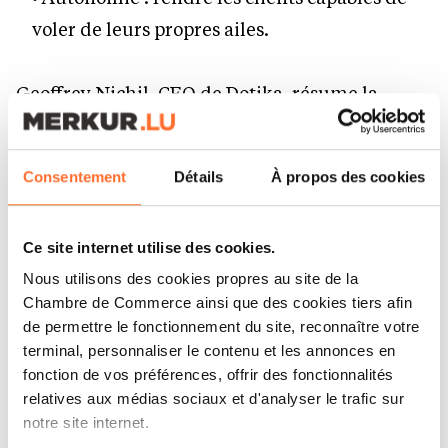
voler de leurs propres ailes.
Geoffrey Nichil, CEO de Dotika, résume la
philosophie : « Nous n’avons pas peur de dire les
choses telles qu’elles sont. Nous voulons créer
Consentement
Détails
À propos des cookies
une entreprise
sans politique inutile, avec des passionnés qui
Ce site internet utilise des cookies.
vivent l’IA, et surtout aider nos clients à obtenir
Nous utilisons des cookies propres au site de la
un impact concret rapidement. Notre objectif
Chambre de Commerce ainsi que des cookies tiers afin
est clair : être la référence en IA au Luxembourg
de permettre le fonctionnement du site, reconnaître votre
d’ici 18 mois. »
terminal, personnaliser le contenu et les annonces en
fonction de vos préférences, offrir des fonctionnalités
relatives aux médias sociaux et d'analyser le trafic sur
notre site internet.