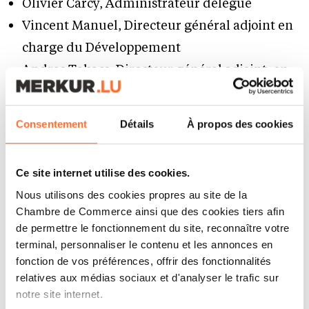
Olivier Carcy, Administrateur délégué
Vincent Manuel, Directeur général adjoint en
charge du Développement
Andras Takacs, Directeur général adjoint, en
charge du Fonctionnement
Nadia Mokadem**, Directrice des Ressources
Consentement
Détails
À propos des cookies
Humaines
Steven Ameye**, Directeur financier
Ce site internet utilise des cookies.
Nous utilisons des cookies propres au site de la
** sous réserve de l’approbation par la Banque
Chambre de Commerce ainsi que des cookies tiers afin
Centrale Européenne (BCE) et la Commission
de permettre le fonctionnement du site, reconnaître votre
de Surveillance du Secteur Financier (CSSF).
terminal, personnaliser le contenu et les annonces en
fonction de vos préférences, offrir des fonctionnalités
relatives aux médias sociaux et d'analyser le trafic sur
Olivier Carcy, Administrateur délégué
notre site internet.