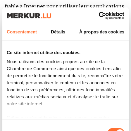
fiable à Internet pour utiliser leurs applications,
où qu’ils soient », ajoute Mustapha Rahem.
La démarche, accessible partout depuis
Consentement
Détails
À propos des cookies
l’application, permet de rester connecté dans
plus de 100 pays.
Ce site internet utilise des cookies.
« Il n’y a pas de surprise : depuis l’onglet Travel
Nous utilisons des cookies propres au site de la
Chambre de Commerce ainsi que des cookies tiers afin
eSIM, vous accédez à une offre de forfaits
de permettre le fonctionnement du site, reconnaître votre
prépayés, data uniquement. Il est possible de
terminal, personnaliser le contenu et les annonces en
souscrire à 5, 10 ou 20 GB de données en Chine
fonction de vos préférences, offrir des fonctionnalités
relatives aux médias sociaux et d'analyser le trafic sur
ou dans de nombreux autres pays, pour couvrir
notre site internet.
vos besoins en connexion pendant votre séjour.
Le paiement peut s’effectuer directement via
Grâce au présent bandeau, vous pouvez accepter,
refuser ou configurer les cookies selon vos préférences,
Sélection
Apple Pay pour les détenteurs d’un iPhone, ou