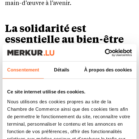
main-d’œuvre à l’avenir.
La solidarité est
essentielle au bien-être
Le sentiment d’appartenance sur le lieu de
travail joue également un rôle crucial pour les
Consentement
Détails
À propos des cookies
professionnels de santé. Près de la moitié
d’entre eux (47 %) ont déclaré qu’ils
Ce site internet utilise des cookies.
n’accepteraient pas un emploi si l’organisation
Nous utilisons des cookies propres au site de la
ne s’employait pas activement à créer une
Chambre de Commerce ainsi que des cookies tiers afin
de permettre le fonctionnement du site, reconnaître votre
culture d’entreprise positive, davantage que les
terminal, personnaliser le contenu et les annonces en
44 % qui démissionneraient en raison d’un
fonction de vos préférences, offrir des fonctionnalités
manque d’efforts en faveur de l’équité. Si l’on
relatives aux médias sociaux et d'analyser le trafic sur