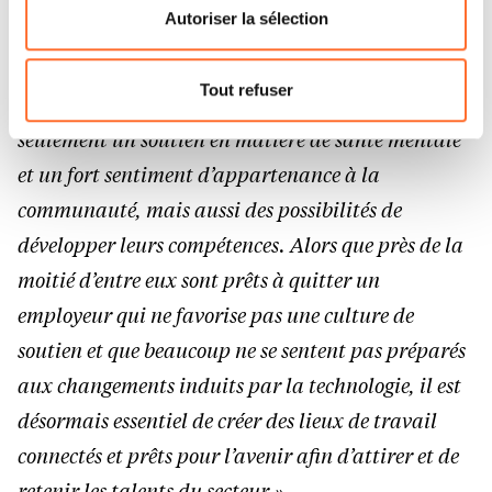
flottante en bas à gauche de chaque page.
Autoriser la sélection
commenté :
« Les données sont claires : face à la
Pour de plus amples informations sur la manière dont
pénurie de talents, les travailleurs du secteur de la
nous utilisons lescookies et sommes amenés à traiter
Tout refuser
santé privilégient les employeurs qui offrent non
vos données personnelles, vous pouvez consulter notre
seulement un soutien en matière de santé mentale
Charte d’usage des cookies
et notre
Politique de
protection des données personnelles.
et un fort sentiment d’appartenance à la
communauté, mais aussi des possibilités de
développer leurs compétences. Alors que près de la
moitié d’entre eux sont prêts à quitter un
employeur qui ne favorise pas une culture de
soutien et que beaucoup ne se sentent pas préparés
aux changements induits par la technologie, il est
désormais essentiel de créer des lieux de travail
connectés et prêts pour l’avenir afin d’attirer et de
retenir les talents du secteur.»