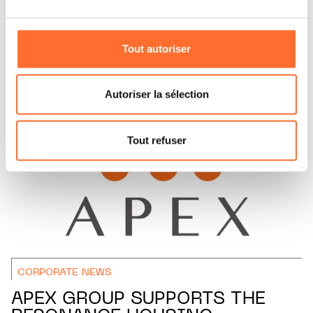
être affectées en cas de refus de tous les cookies ou des
cookies non nécessaires.
ARTICLES ASSOCIÉS
Tout autoriser
Vous avez la possibilité de modifier ou retirer votre
consentement à tout moment en cliquant sur l’icône
flottante en bas à gauche de chaque page.
Autoriser la sélection
Pour de plus amples informations sur la manière dont
nous utilisons lescookies et sommes amenés à traiter
Tout refuser
vos données personnelles, vous pouvez consulter notre
Charte d’usage des cookies
et notre
Politique de
protection des données personnelles.
CORPORATE NEWS
APEX GROUP SUPPORTS THE