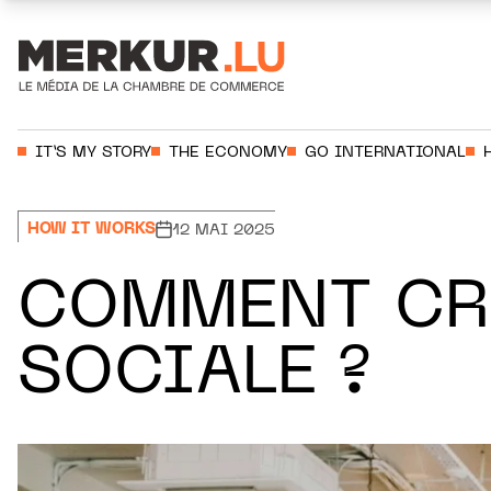
Aller au contenu
Votre recherche:
IT’S MY STORY
THE ECONOMY
GO INTERNATIONAL
HOW IT WORKS
12 MAI 2025
COMMENT CRÉ
SOCIALE ?