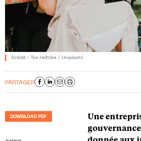
`(crédit : Toa Heftiba / Unsplash)
PARTAGER
Une entrepris
DOWNLOAD PDF
gouvernance 
donnée aux in
Auteur