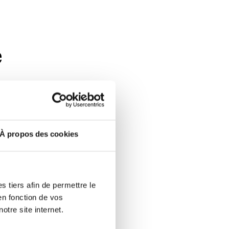
e
ciaire,
À propos des cookies
conomie,
 tiers afin de permettre le
en fonction de vos
otre site internet.
 Registre du