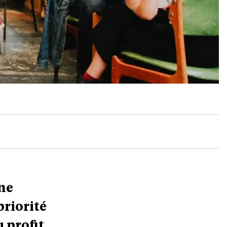
une
priorité
 profit