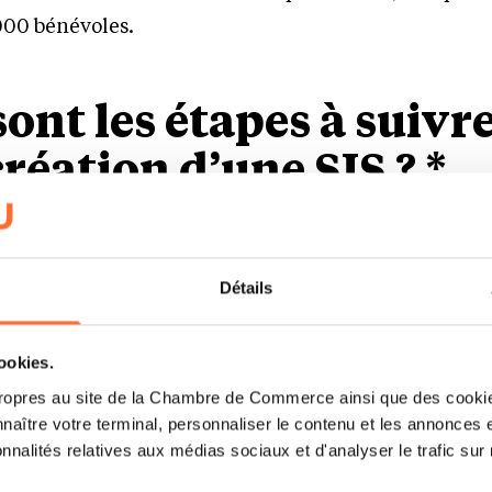
.000 bénévoles.
sont les étapes à suivr
création d’une SIS ? *
ial (activité économique à finalité sociale),
ateurs de performances (nombre de personnes bénéfi
Détails
carbone…),
sation d’établissement auprès du ministère de l’É
cookies.
ent SIS auprès du ministère du Travail,
ropres au site de la Chambre de Commerce ainsi que des cookies
itutif, les statuts (notaire ou seing privé),
naître votre terminal, personnaliser le contenu et les annonces 
onnalités relatives aux médias sociaux et d'analyser le trafic sur n
ts et l’agrément et immatriculer la société auprès du
Société (RCS),