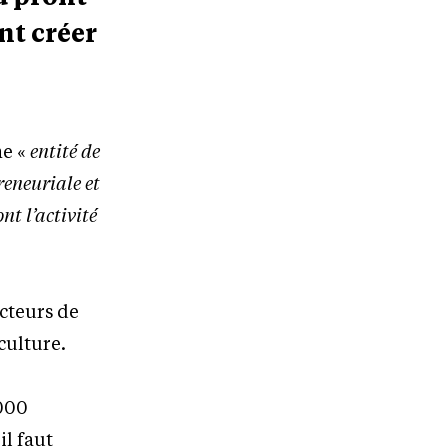
nt créer
ne «
entité de
reneuriale et
nt l’activité
ecteurs de
 culture.
.000
il faut