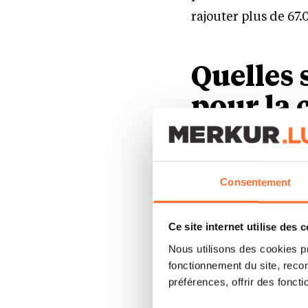
rajouter plus de 67
Quelles 
pour la 
décrire l’objet soc
définir des indic
Consentement
impact sur bilan 
demander l’autori
Ce site internet utilise des 
demander l’agrém
Nous utilisons des cookies p
signer l’acte const
fonctionnement du site, recon
préférences, offrir des foncti
déposer les statu
Commerce et des 