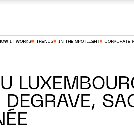
HOW IT WORKS
TRENDS
IN THE SPOTLIGHT
CORPORATE 
AU LUXEMBOUR
S DEGRAVE, SA
NÉE