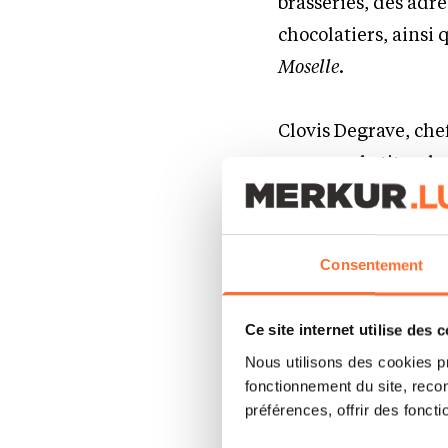
brasseries, des adre
chocolatiers, ainsi
Moselle
.
Clovis Degrave, che
remettre le titre d
audacieux qui a su 
l’Hostellerie du Gr
Bourscheid.
Consentement
Les autres lauréat
Ce site internet utilise des 
Nous utilisons des cookies p
Perle Noire,
Bar d
fonctionnement du site, recon
préférences, offrir des foncti
First Floor,
H!P of