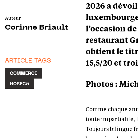
2026 a dévoil
luxembourgeo
Auteur
l’occasion de
Corinne Briault
restaurant G
obtient le tit
15,5/20 et tro
ARTICLE TAGS
COMMERCE
Photos : Mic
HORECA
Comme chaque anné
toute impartialité, 
Toujours bilingue fr