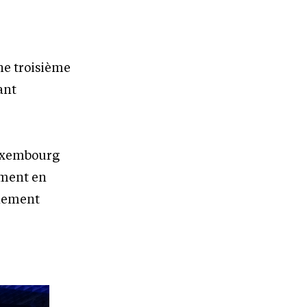
ne troisième
ant
xembourg
gement en
nnement