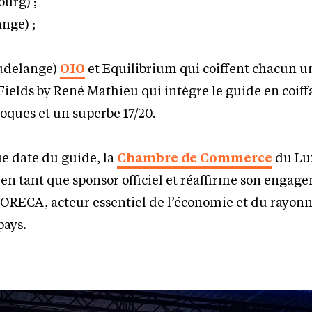
urg) ;
nge) ;
Dudelange)
OIO
et Equilibrium qui coiffent chacun u
 Fields by René Mathieu qui intègre le guide en coiff
ques et un superbe 17/20.
e date du guide, la
Chambre de Commerce
du Lu
e en tant que sponsor officiel et réaffirme son enga
HORECA, acteur essentiel de l’économie et du rayo
pays.