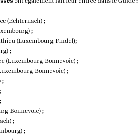
esses
ont également fait leur entrée dans le Guide :
ce (Echternach) ;
Luxembourg) ;
athieu (Luxembourg-Findel);
rg) ;
rre (Luxembourg-Bonnevoie) ;
Luxembourg-Bonnevoie) ;
 ;
;
;
rg-Bonnevoie) ;
ch) ;
embourg) ;