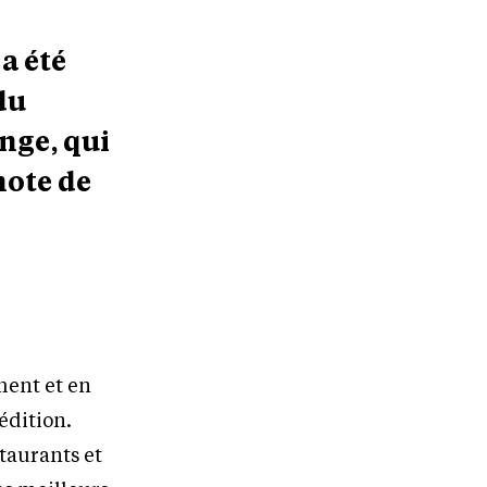
a été
du
nge, qui
note de
ent et en
édition.
staurants et