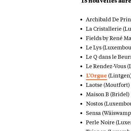
15 nouvelles adr
Archibald De Prin
La Cristallerie (
Fields by René M
Le Lys (Luxembou
Le Q dans le Beu
Le Rendez-Vous (
L’Orgue
(Lintgen)
Laotse (Moutfort) 
Maison B (Bridel) 
Nostos (Luxembou
Sensa (Wäiswampa
Perle Noire (Lux