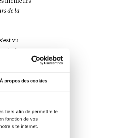
les meilleurs
ars de la
’est vu
un chef
e
ine
À propos des cookies
 tiers afin de permettre le
en fonction de vos
otre site internet.