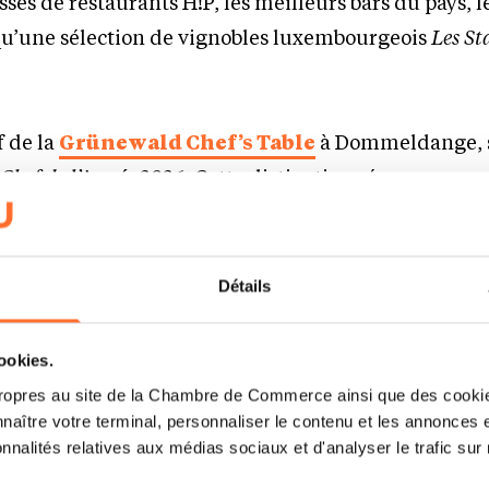
sses de restaurants H!P, les meilleurs bars du pays, 
 qu’une sélection de vignobles luxembourgeois
Les St
f de la
Grünewald Chef’s Table
à Dommeldange, s
e
Chef de l’Année 2026
. Cette distinction récompense 
faire évoluer sa cuisine et ses autres adresses comm
ünewald et la Maison B, qu’il gère avec son épouse Al
Détails
s de cette année sont :
cookies.
ropres au site de la Chambre de Commerce ainsi que des cookies
e l’Année
;
naître votre terminal, personnaliser le contenu et les annonces 
onnalités relatives aux médias sociaux et d'analyser le trafic sur n
 the Year
;