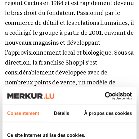
rejoint Cactus en 1984 et est rapidement devenu
le bras droit du fondateur. Passionné par le
commerce de détail et les relations humaines, il
a codirigé le groupe à partir de 2001, ouvrant de
nouveaux magasins et développant
l’approvisionnement local et biologique. Sous sa
direction, la franchise Shoppi s’est
considérablement développée avec de
nombreux points de vente, un modèle de
commerce de détail évolutif et durable.
Nishant Fafalia
avec Advanzia Bank, une
Consentement
Détails
À propos des cookies
banque numérique qui redéfinit les services de
crédit à travers l’Europe avec une approche
Ce site internet utilise des cookies.