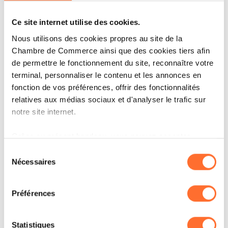
au Luxembourg au-delà de la vie active. Car
n’oublions pas que de nos jours, un peu plus de
Ce site internet utilise des cookies.
la moitié des pensions sont versées à…
Nous utilisons des cookies propres au site de la
Chambre de Commerce ainsi que des cookies tiers afin
l’étranger. Pour inverser cette tendance, nous
de permettre le fonctionnement du site, reconnaître votre
devons aider ces populations à tisser un lien
terminal, personnaliser le contenu et les annonces en
fort avec le pays. L’activité professionnelle
fonction de vos préférences, offrir des fonctionnalités
relatives aux médias sociaux et d'analyser le trafic sur
favorise aussi les interactions sociales, les
notre site internet.
amitiés et par conséquent l’ancrage dans un
territoire.
Grâce au présent bandeau, vous pouvez accepter,
refuser ou configurer les cookies selon vos préférences,
Sélection
à l’exception des cookies strictement nécessaires au
Attirer des talents de l’étranger
Nécessaires
du
fonctionnement du site. Une description des différents
consentement
résonne comme une nécessité. Mieux
cookies est accessible sous l’onglet « Détails » ci-
Préférences
former nos jeunes talents locaux, ici
dessus.
dans le pays, ne devrait-il pas être
Il est précisé que la navigation sur le site et certaines
Statistiques