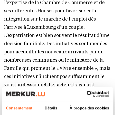
l’expertise de la Chambre de Commerce et de
ses différentes Houses pour favoriser cette
intégration sur le marché de l’emploi dès
l’arrivée à Luxembourg d’un couple.
L’expatriation est bien souvent le résultat d’une
décision familiale. Des initiatives sont menées
pour accueillir les nouveaux arrivants par de
nombreuses communes ou le ministère de la
Famille qui promeut le « vivre ensemble », mais
ces initiatives n’incluent pas suffisamment le
volet professionnel. Le facteur travail est
pourtant l’élément d’intégration par
excellence. J’irai même plus loin : nous avons
Consentement
Détails
À propos des cookies
tout intérêt à fidéliser ces nouveaux arrivants