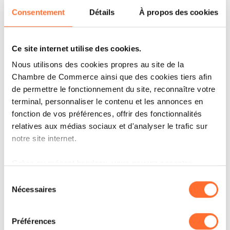
Consentement
Détails
À propos des cookies
L’insuffisante efficacité
Ce site internet utilise des cookies.
des politiques natalistes
Nous utilisons des cookies propres au site de la
Chambre de Commerce ainsi que des cookies tiers afin
L’instrument de la procréation est le plus
de permettre le fonctionnement du site, reconnaître votre
terminal, personnaliser le contenu et les annonces en
puissant pour raviver la dynamique
fonction de vos préférences, offrir des fonctionnalités
démographique. Mais il est aussi le plus
relatives aux médias sociaux et d'analyser le trafic sur
complexe à activer. «
Autant l’avouer tout de
notre site internet.
suite :
[à l’exception d’Israël]
aucun des pays
Grâce au présent bandeau, vous pouvez accepter,
riches qui ont tenté de relever la fécondité au-
refuser ou configurer les cookies selon vos préférences,
Sélection
dessus du seuil de renouvellement des générations
à l’exception des cookies strictement nécessaires au
Nécessaires
du
fonctionnement du site. Une description des différents
n’y est parvenu sur la durée
», prévient l’auteur. Il
consentement
cookies est accessible sous l’onglet « Détails » ci-
passe ainsi en revue les échecs successifs des
Préférences
dessus.