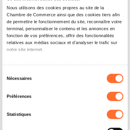
Nous utilisons des cookies propres au site de la
Chambre de Commerce ainsi que des cookies tiers afin
ACL Sport encadre un large éventail de
de permettre le fonctionnement du site, reconnaître votre
disciplines – rallye, slalom, karting, course de
terminal, personnaliser le contenu et les annonces en
côte, eSport – et poursuit son travail de
fonction de vos préférences, offrir des fonctionnalités
relatives aux médias sociaux et d'analyser le trafic sur
structuration du sport automobile au
notre site internet.
Luxembourg. L’introduction de l’outil IDD Sport
s’inscrit dans cette dynamique : offrir un
Grâce au présent bandeau, vous pouvez accepter,
refuser ou configurer les cookies selon vos préférences,
encadrement
Sélection
à l’exception des cookies strictement nécessaires au
Nécessaires
du
plus professionnel, tout en respectant la réalité
fonctionnement du site. Une description des différents
consentement
du terrain et l’implication bénévole qui fait
cookies est accessible sous l’onglet « Détails » ci-
Préférences
dessus.
vivre la discipline.
Il est précisé que la navigation sur le site et certaines
Statistiques
fonctionnalités (ex : lecture de vidéos, partage sur les
réseaux sociaux, sauvegarde des préférences de lecture