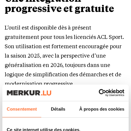
progressive et gratuite
L’outil est disponible dès à présent
gratuitement pour tous les licenciés ACL Sport.
Son utilisation est fortement encouragée pour
la saison 2025, avec la perspective d’une
généralisation en 2026, toujours dans une
logique de simplification des démarches et de
modernisation progressive.
Un pas de plus vers un
Consentement
Détails
À propos des cookies
sport mieux structuré,
plus sécurisé
Ce site internet utilise des cookies.