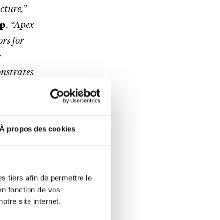
cture,”
up
.
“Apex
rs for
y
onstrates
ut
À propos des cookies
res, the
cy, while
rnance and
 tiers afin de permettre le
en fonction de vos
otre site internet.
 estate