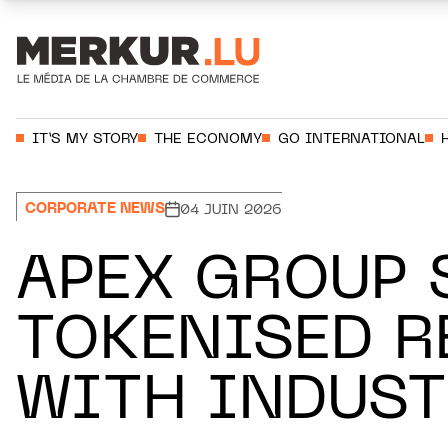
Aller au contenu
Votre recherche:
IT’S MY STORY
THE ECONOMY
GO INTERNATIONAL
CORPORATE NEWS
04 JUIN 2026
APEX GROUP 
TOKENISED R
WITH INDUST