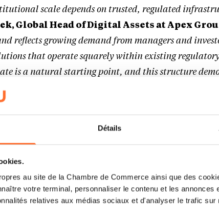
titutional scale depends on trusted, regulated infrastru
k, Global Head of Digital Assets at Apex Gro
 fund reflects growing demand from managers and investo
lutions that operate squarely within existing regulator
ate is a natural starting point, and this structure dem
e can be integrated into established fund models witho
nce or investor protections.”
Détails
hain native issuance with established fund structu
ned to enhance operational efficiency and transparen
cookies.
future transferability and maintaining robust gove
ropres au site de la Chambre de Commerce ainsi que des cookies
t.
naître votre terminal, personnaliser le contenu et les annonces 
onnalités relatives aux médias sociaux et d'analyser le trafic sur n
®
native fund units on GS DAP
enables investment in real