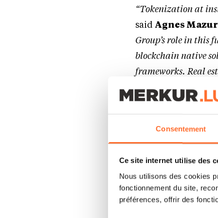
“Tokenization at ins
said
Agnes Mazure
Group’s role in this
blockchain native so
frameworks. Real est
how on chain issuanc
compromising governa
Consentement
By combining blockc
initiative is desig
Ce site internet utilise des 
enabling potential 
Nous utilisons des cookies p
regulatory oversigh
fonctionnement du site, recon
préférences, offrir des foncti
“Issuing blockchain 