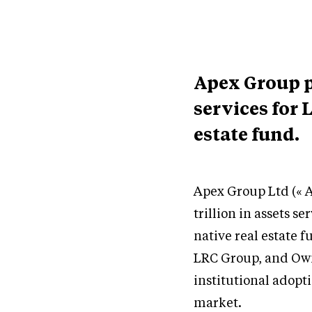
Apex Group p
services for
estate fund.
Apex Group Ltd (« A
trillion in assets s
native real estate 
LRC Group, and Owne
institutional adopt
market.