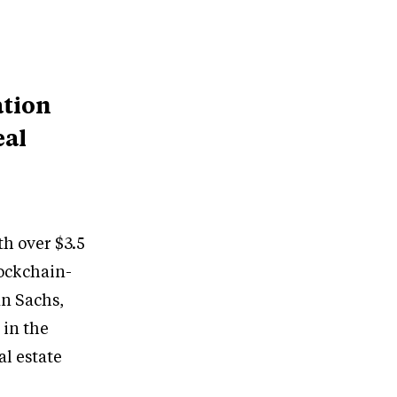
ation
eal
th over $3.5
lockchain-
an Sachs,
 in the
al estate