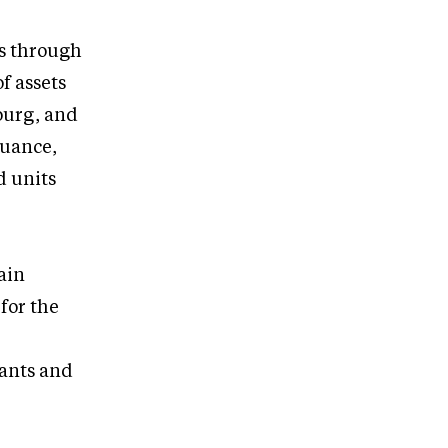
s through
f assets
ourg, and
suance,
d units
ain
for the
pants and