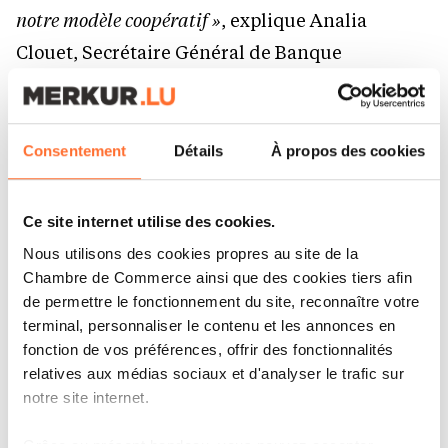
notre modèle coopératif »
, explique Analia
Clouet, Secrétaire Général de Banque
Raiffeisen.
Être membre permet aussi d’accéder à un
Consentement
Détails
À propos des cookies
programme de fidélité exclusif : les membres
collectent des points à chaque interaction avec
Ce site internet utilise des cookies.
la Banque qu’ils peuvent échanger contre
Nous utilisons des cookies propres au site de la
divers avantages, comme le paiement des
Chambre de Commerce ainsi que des cookies tiers afin
de permettre le fonctionnement du site, reconnaître votre
cotisations de leurs cartes bancaires. Une façon
terminal, personnaliser le contenu et les annonces en
concrète pour la Banque de remercier ses
fonction de vos préférences, offrir des fonctionnalités
membres pour leur fidélité.
relatives aux médias sociaux et d'analyser le trafic sur
notre site internet.
Grâce au présent bandeau, vous pouvez accepter,