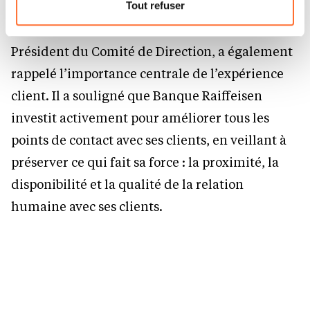
nous utilisons lescookies et sommes amenés à traiter
Tout refuser
vos données personnelles, vous pouvez consulter notre
Lors de l’Assemblée Générale, Laurent Zahles,
Charte d’usage des cookies
et notre
Politique de
Président du Comité de Direction, a également
protection des données personnelles.
rappelé l’importance centrale de l’expérience
client. Il a souligné que Banque Raiffeisen
investit activement pour améliorer tous les
points de contact avec ses clients, en veillant à
préserver ce qui fait sa force : la proximité, la
disponibilité et la qualité de la relation
humaine avec ses clients.