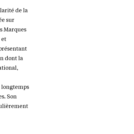
arité de la
ée sur
es Marques
 et
eprésentant
n dont la
ational,
is longtemps
es. Son
iculièrement