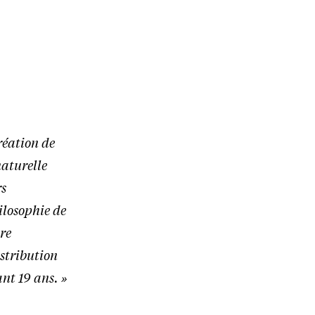
réation de
naturelle
rs
ilosophie de
tre
istribution
nt 19 ans. »