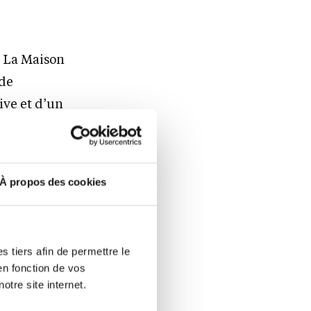
. La Maison
 de
ive et d’un
 qui rythme
gnerons
nnent
À propos des cookies
é de ses
a même
 tiers afin de permettre le
poursuit. La
en fonction de vos
 préserver
otre site internet.
 son cours