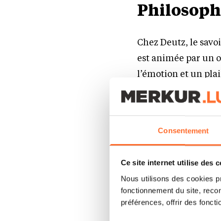
Philosophi
Chez Deutz, le savo
est animée par un o
l’émotion et un pla
profond désir de cr
tout. Tout au long 
partenaires, les éq
Consentement
patiemment leur cro
Grâce à une organisa
Ce site internet utilise des 
équipes, les vendan
Nous utilisons des cookies p
philosophie guide le
fonctionnement du site, recon
fermentation progr
préférences, offrir des foncti
l’éclat du vin et af