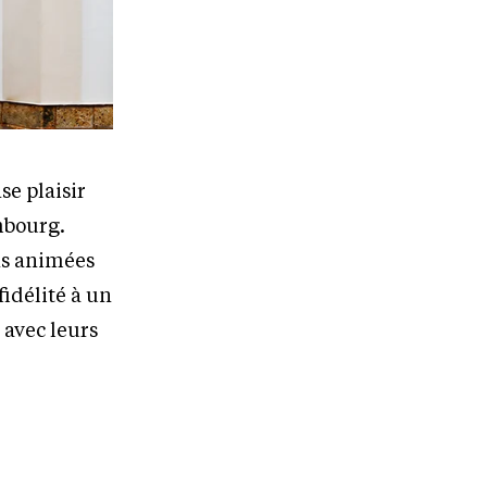
se plaisir
mbourg.
ns animées
fidélité à un
 avec leurs