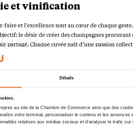
e et vinification
ir-faire et l’excellence sont au cœur de chaque geste
bjectif: le désir de créer des champagnes procurant
isir partagé. Chaque cuvée naît d’une passion collect
éer l’exceptionnel. Pour la Maison, c’est le vignoble
des saisons, dans le vignoble Deutz et ceux de ses vi
uipes surveillent attentivement les vignes et soutie
Détails
issance jusqu’à la récolte.
tion planifiée dans les moindres détails et à l’agilit
cookies.
ges s’adaptent à la maturité de chaque parcelle. L
ropres au site de la Chambre de Commerce ainsi que des cookies
 travail dans les caves, où la quête de perfection se 
naître votre terminal, personnaliser le contenu et les annonces 
esse lentement à 15°C, une température idéale pour
onnalités relatives aux médias sociaux et d'analyser le trafic sur n
finer sa précision aromatique. Laisser le temps suivre