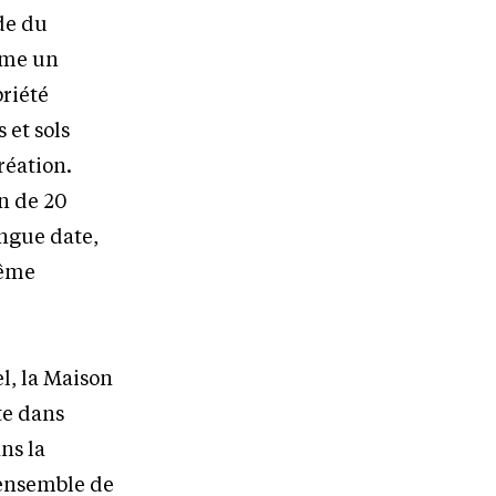
de du
mme un
riété
 et sols
réation.
on de 20
ongue date,
même
l, la Maison
te dans
ns la
’ensemble de