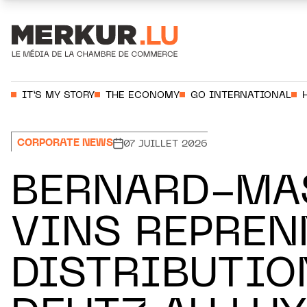
Aller au contenu
Votre recherche:
IT’S MY STORY
THE ECONOMY
GO INTERNATIONAL
CORPORATE NEWS
07 JUILLET 2026
BERNARD-MA
VINS REPREN
DISTRIBUTIO