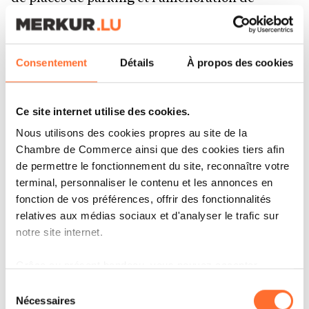
l’aménagement des espaces de travail.
Plan de développement GTS
Consentement
Détails
À propos des cookies
BGL BNP Paribas est entrée dans la dernière
Ce site internet utilise des cookies.
étape de son plan de développement et de
Nous utilisons des cookies propres au site de la
transformation GTS (
Growth, Technology,
Chambre de Commerce ainsi que des cookies tiers afin
de permettre le fonctionnement du site, reconnaître votre
Sustainability).
Lancé en 2022, il vise à réussir la
terminal, personnaliser le contenu et les annonces en
transition de BGL BNP Paribas vers un nouveau
fonction de vos préférences, offrir des fonctionnalités
modèle d’économie plus durable. En 2025, la
relatives aux médias sociaux et d'analyser le trafic sur
notre site internet.
banque a atteint des jalons structurels dans
cette transformation :
Grâce au présent bandeau, vous pouvez accepter,
refuser ou configurer les cookies selon vos préférences,
Sélection
à l’exception des cookies strictement nécessaires au
Nécessaires
du
La
transformation digitale porte ses