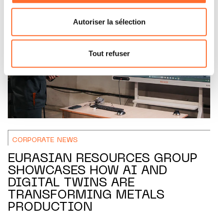
consentement à tout moment en cliquant sur l’icône
flottante en bas à gauche de chaque page.
Autoriser la sélection
Pour de plus amples informations sur la manière dont
nous utilisons lescookies et sommes amenés à traiter
Tout refuser
vos données personnelles, vous pouvez consulter notre
Charte d’usage des cookies
et notre
Politique de
protection des données personnelles.
CORPORATE NEWS
EURASIAN RESOURCES GROUP
SHOWCASES HOW AI AND
DIGITAL TWINS ARE
TRANSFORMING METALS
PRODUCTION