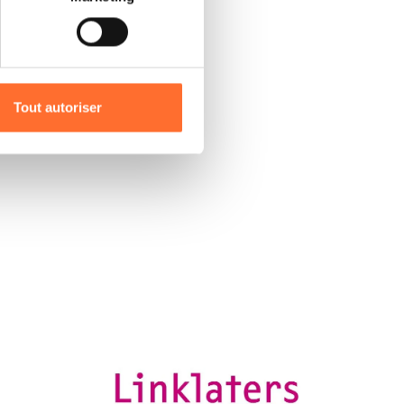
) peuvent être affectées en
y and
red to each
r l’icône flottante en bas à
Tout autoriser
amenés à traiter vos données
de protection des données