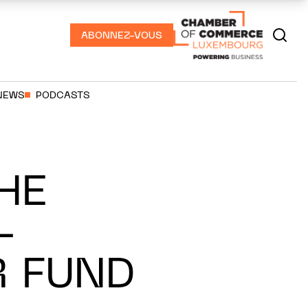
ABONNEZ-VOUS
NEWS
PODCASTS
HE
-
R FUND