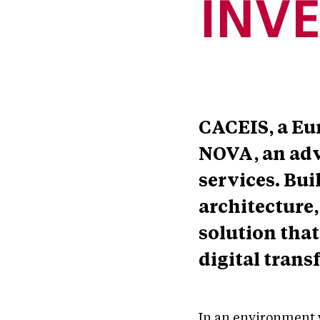
CACEIS, a Eur
NOVA, an adv
services. Bui
architecture,
solution tha
digital trans
In an environment w