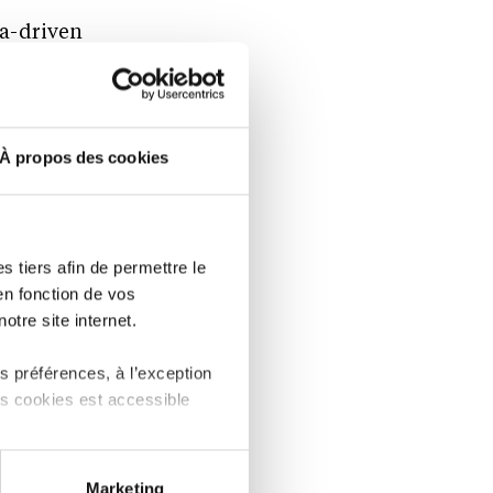
ta-driven
analytics,
ces give
À propos des cookies
 model by
 tiers afin de permettre le
en fonction de vos
d
otre site internet.
my El
 préférences, à l’exception
ing a
ts cookies est accessible
uperior
 partage sur les réseaux
Marketing