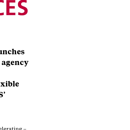
aunches
r agency
exible
S’
elerating –