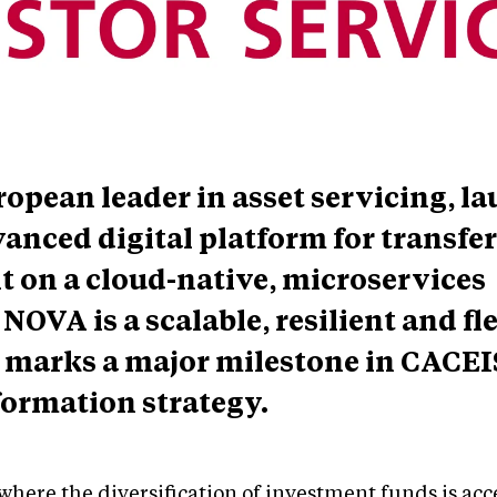
opean leader in asset servicing, l
anced digital platform for transfe
lt on a cloud-native, microservices
 NOVA is a scalable, resilient and fl
t marks a major milestone in CACEI
formation strategy.
here the diversification of investment funds is acc