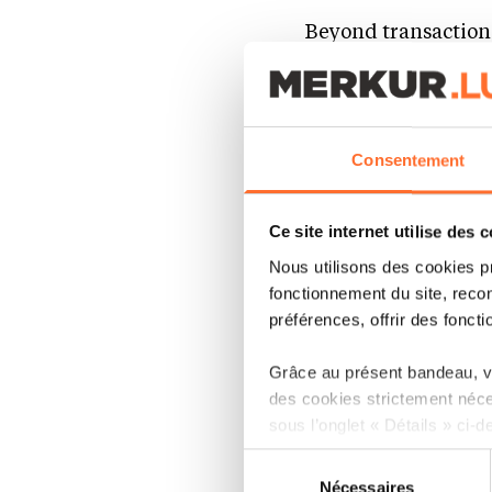
Beyond transaction 
services augmented 
decision-support to
clients a sharper, m
Consentement
NOVA strengthens 
Ce site internet utilise des 
enabling continuou
Nous utilisons des cookies p
fonctionnement du site, recon
“With NOVA, we are t
préférences, offrir des foncti
distribution, leverag
Grâce au présent bandeau, vo
Houayek, Global 
des cookies strictement néce
platform designed for
sous l’onglet « Détails » ci-d
client experience.”
Sélection
Il est précisé que la navigati
Nécessaires
du