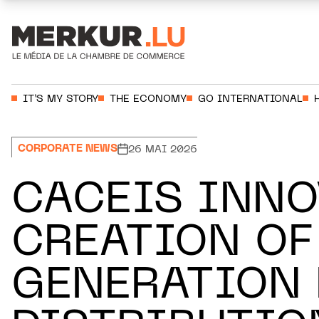
Aller au contenu
Votre recherche:
IT’S MY STORY
THE ECONOMY
GO INTERNATIONAL
CORPORATE NEWS
26 MAI 2026
CACEIS INNO
CREATION OF
GENERATION 