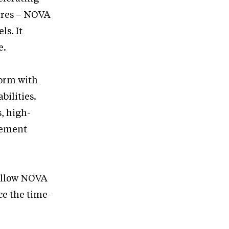
tures – NOVA
ls. It
e.
form with
bilities.
, high-
gement
 allow NOVA
ce the time-