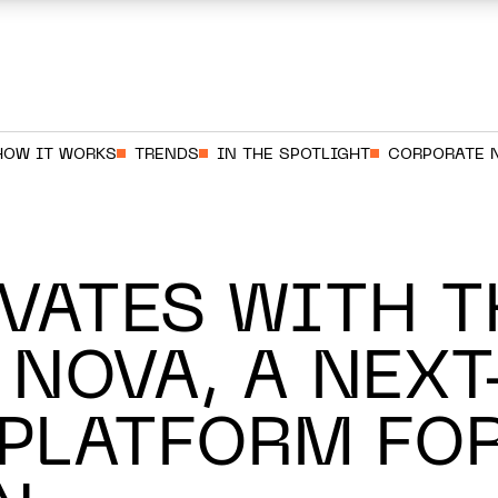
HOW IT WORKS
TRENDS
IN THE SPOTLIGHT
CORPORATE 
VATES WITH T
 NOVA, A NEXT
PLATFORM FO