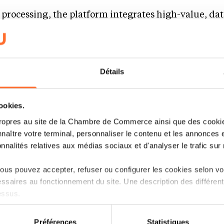
processing, the platform integrates high-value, da
by Artificial Intelligence: enriched reporting, data 
ols and real-time operation monitoring. These servi
ore actionable view of their distribution activities.
Détails
CACEIS’ “Follow-the-Sun, Data Anytime Anywhere”
cookies.
s 24/7 operations monitoring.
ropres au site de la Chambre de Commerce ainsi que des cookies
naître votre terminal, personnaliser le contenu et les annonces 
aking a key step forward in the transformation of fun
onnalités relatives aux médias sociaux et d'analyser le trafic sur n
ing technology to raise client satisfaction,”
explains
Ra
us pouvez accepter, refuser ou configurer les cookies selon vos
Head of Fund Services at CACEIS.
“We are deliver
ssaires au fonctionnement du site. Une description des différen
 future challenges, offering high-quality service for a s
essus.
on sur le site et certaines fonctionnalités (ex : lecture de vidéos,
Préférences
Statistiques