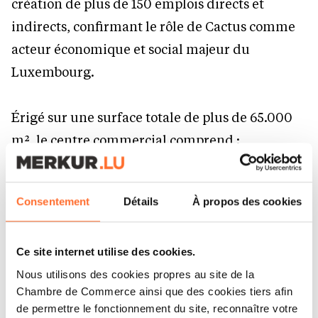
création de plus de 150 emplois directs et
indirects, confirmant le rôle de Cactus comme
acteur économique et social majeur du
Luxembourg.
Érigé sur une surface totale de plus de 65.000
m², le centre commercial comprend :
un supermarché Cactus de 7.000 m² ,
Consentement
Détails
À propos des cookies
une galerie marchande de 5.000 m² avec 15
enseignes,
un Drink Shop de 600 m2,
Ce site internet utilise des cookies.
800 places de parking couvertes sur deux
Nous utilisons des cookies propres au site de la
Chambre de Commerce ainsi que des cookies tiers afin
niveaux,
de permettre le fonctionnement du site, reconnaître votre