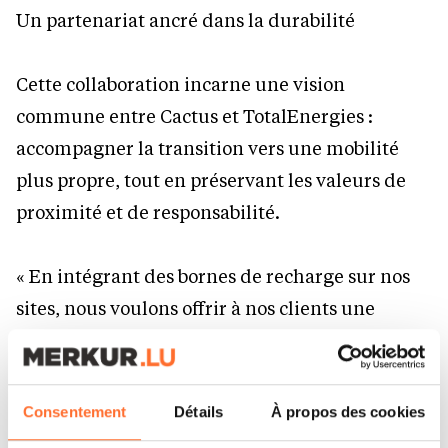
Un partenariat ancré dans la durabilité
Cette collaboration incarne une vision
commune entre Cactus et TotalEnergies :
accompagner la transition vers une mobilité
plus propre, tout en préservant les valeurs de
proximité et de responsabilité.
« En intégrant des bornes de recharge sur nos
sites, nous voulons offrir à nos clients une
expérience plus fluide et pratique au quotidien.
Pouvoir recharger sa voiture pendant ses
achats, un repas ou une pause café, c’est une
Consentement
Détails
À propos des cookies
manière concrète de leur faciliter la vie tout en