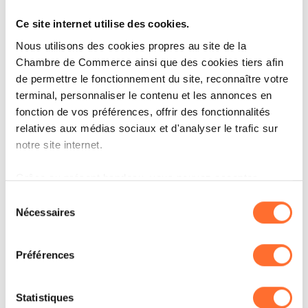
soutenant une mobilité plus durable. Ce
Ce site internet utilise des cookies.
partenariat avec TotalEnergies s’inscrit
Nous utilisons des cookies propres au site de la
pleinement dans notre volonté d’allier confort,
Chambre de Commerce ainsi que des cookies tiers afin
innovation et responsabilité
de permettre le fonctionnement du site, reconnaître votre
terminal, personnaliser le contenu et les annonces en
environnementale.», explique Véronique
fonction de vos préférences, offrir des fonctionnalités
Schmitt, directrice marketing, communication
relatives aux médias sociaux et d'analyser le trafic sur
et RSE de Cactus.
notre site internet.
Grâce au présent bandeau, vous pouvez accepter,
« Avec ce partenariat, nous réaffirmons notre
refuser ou configurer les cookies selon vos préférences,
Sélection
engagement à accompagner la transition
à l’exception des cookies strictement nécessaires au
Nécessaires
du
fonctionnement du site. Une description des différents
énergétique et à faciliter l’accès à des solutions
consentement
cookies est accessible sous l’onglet « Détails » ci-
de recharge simples et rapides, pour une
Préférences
dessus.
mobilité plus fluide et durable. Ce grand projet
Il est précisé que la navigation sur le site et certaines
nous permet de répondre aux attentes et
Statistiques