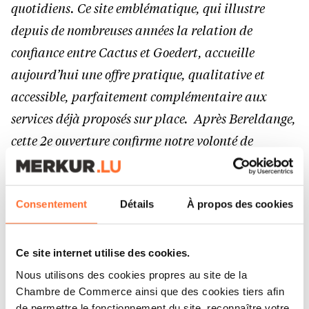
quotidiens. Ce site emblématique, qui illustre
depuis de nombreuses années la relation de
confiance entre Cactus et Goedert, accueille
aujourd’hui une offre pratique, qualitative et
accessible, parfaitement complémentaire aux
services déjà proposés sur place. Après Bereldange,
cette 2e ouverture confirme notre volonté de
développer des solutions modernes, ancrées dans la
mobilité, la fraîcheur et la proximité, au service
Consentement
Détails
À propos des cookies
des consommateurs luxembourgeois. »
Michel Goedert, deuxième génération à la
Ce site internet utilise des cookies.
direction du Groupe Goedert, appuie les propos
Nous utilisons des cookies propres au site de la
Chambre de Commerce ainsi que des cookies tiers afin
de Laurent Schonkert :
« Nous sommes
de permettre le fonctionnement du site, reconnaître votre