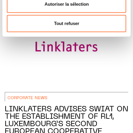
flottante en bas à gauche de chaque page.
Autoriser la sélection
Pour de plus amples informations sur la manière dont
nous utilisons lescookies et sommes amenés à traiter
Tout refuser
vos données personnelles, vous pouvez consulter notre
Charte d’usage des cookies
et notre
Politique de
protection des données personnelles.
CORPORATE NEWS
LINKLATERS ADVISES SWIAT ON
THE ESTABLISHMENT OF RL1,
LUXEMBOURG’S SECOND
EUROPEAN COOPERATIVE