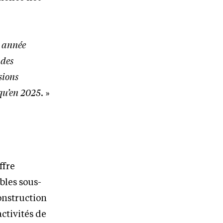
 année
 des
sions
squ’en 2025
. »
ffre
âbles sous-
onstruction
ctivités de