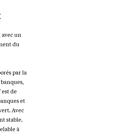
t
t avec un
ement du
orés par la
s banques,
f est de
banques et
vert. Avec
t stable.
elable à