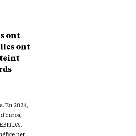
es ont
lles ont
teint
ards
fs. En 2024,
 d’euros,
L’EBITDA,
néfice net