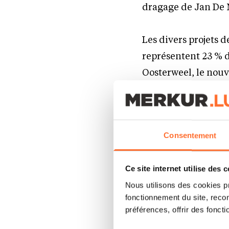
dragage de Jan De 
Les divers projets 
représentent 23 % de
Oosterweel, le nouve
énergétique dans l
Jan Neckebroeck 
Consentement
forte augmentation du
réalisons ce chiffre 
reste l’Europe avec 
Ce site internet utilise des 
notre chiffre d’affai
Nous utilisons des cookies p
fonctionnement du site, recon
préférences, offrir des foncti
Dette nett