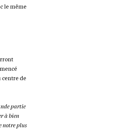
vec le même
urront
ommencé
u centre de
rande partie
er à bien
e notre plus