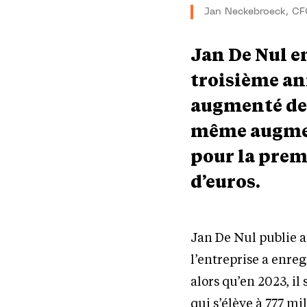
Jan Neckebroeck, CF
Jan De Nul e
troisième an
augmenté de 
même augment
pour la premi
d’euros.
Jan De Nul publie au
l’entreprise a enreg
alors qu’en 2023, il
qui s’élève à 777 m