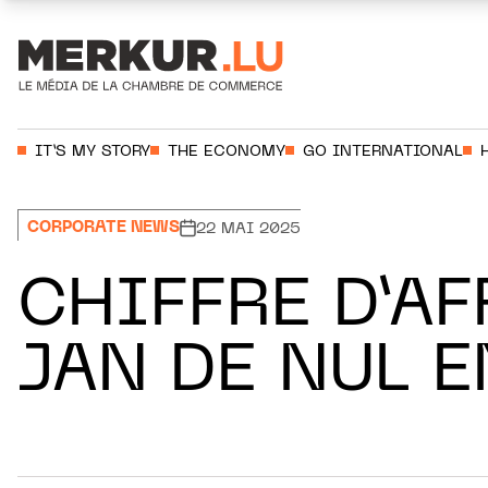
Aller au contenu
Votre recherche:
IT’S MY STORY
THE ECONOMY
GO INTERNATIONAL
CORPORATE NEWS
22 MAI 2025
CHIFFRE D’A
JAN DE NUL E