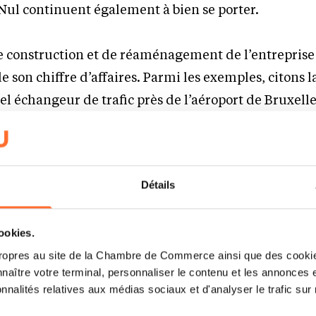
Nul continuent également à bien se porter.
de construction et de réaménagement de l’entreprise
 son chiffre d’affaires. Parmi les exemples, citons la
l échangeur de trafic près de l’aéroport de Bruxelles
a mer du Nord belge.
:
«
Nous pouvons être fiers que toutes nos divisions contr
Détails
 chiffre d’affaires
.
De plus, avec 302 projets dans 35 p
d’affaires sur tous les continents. Notre marché le plus i
42 %, mais l’Asie et le Moyen-Orient représentent égale
cookies.
res et les Amériques 20 %
. »
ropres au site de la Chambre de Commerce ainsi que des cookies
naître votre terminal, personnaliser le contenu et les annonces 
onnalités relatives aux médias sociaux et d'analyser le trafic sur n
e négative et investissemen