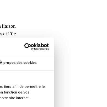
 liaison
 et l’île
ibuent à la
À propos des cookies
ays, nous
mportant
ment 34 % de
 tiers afin de permettre le
en fonction de vos
otre site internet.
ts